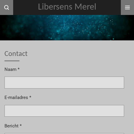
Libersens Merel
Ga
direct
naar
de
hoofdinhoud
Contact
Naam *
E-mailadres *
Bericht *